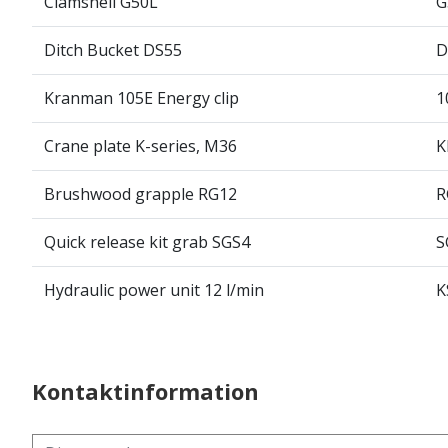
Clamshell G50L
G
Ditch Bucket DS55
D
Kranman 105E Energy clip
1
Crane plate K-series, M36
K
Brushwood grapple RG12
R
Quick release kit grab SGS4
S
Hydraulic power unit 12 l/min
K
Kontaktinformation