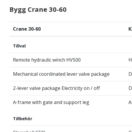
Bygg
Crane 30-60
Crane 30-60
K
Tillval
Remote hydraulic winch HV500
H
Mechanical coordinated lever valve package
D
2-lever valve package Electricity on / off
D
A-frame with gate and support leg
A
Tillbehör