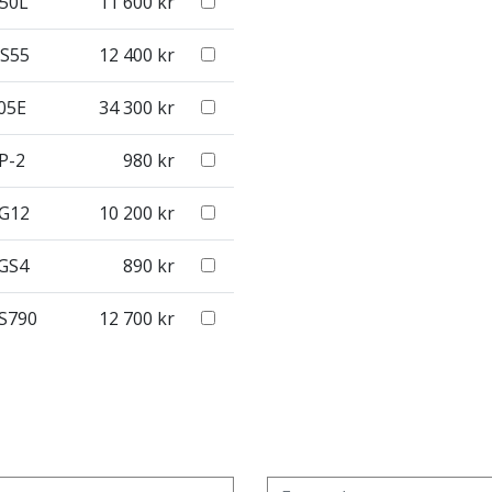
50L
11 600
kr
S55
12 400
kr
05E
34 300
kr
P-2
980
kr
G12
10 200
kr
GS4
890
kr
S790
12 700
kr