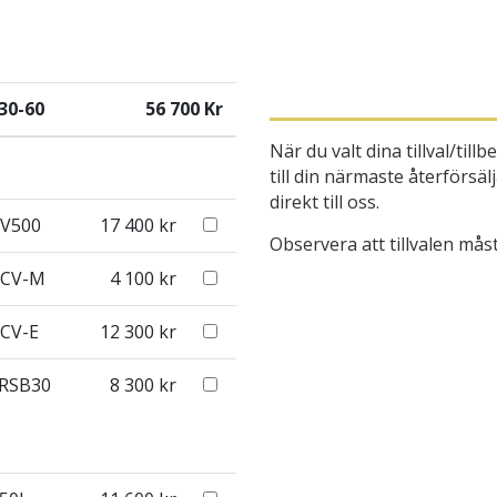
30-60
56 700 Kr
När du valt dina tillval/ti
till din närmaste återförsälj
direkt till oss.
V500
17 400
kr
Observera att tillvalen mås
CV-M
4 100
kr
CV-E
12 300
kr
RSB30
8 300
kr