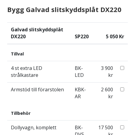
Bygg
Galvad slitskyddsplåt DX220
Galvad slitskyddsplåt
DX220
SP220
5 050 Kr
Tillval
4 st extra LED
BK-
3 900
strålkastare
LED
kr
Armstöd till förarstolen
KBK-
2 600
AR
kr
Tillbehör
Dollyvagn, komplett
BK-
17 500
DVS
kr