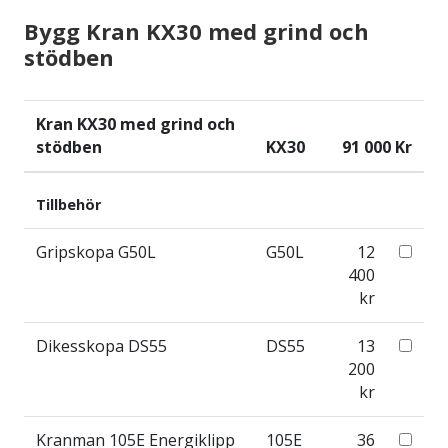
Bygg
Kran KX30 med grind och
stödben
Kran KX30 med grind och
stödben
KX30
91 000 Kr
Tillbehör
Gripskopa G50L
G50L
12
400
kr
Dikesskopa DS55
DS55
13
200
kr
Kranman 105E Energiklipp
105E
36